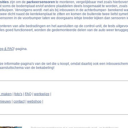
sities
zijn om de
parkeersensoren
te monteren, vergelijkbaar met zoals hierboven
ent soms de bodemplaat en/of andere plaatdelen deels losgemaakt te worden, zoals
ielkuipen. Vervolgens wordt -net als bij inbouwen in de achterbumper- berekend w
e dicht naast de kentekenplaat te zitten en komen de buitenste twee liefst symet
 Sensoren in de voorbumper laten we doorgaans ietsje breder kijken dan sensoren 
teren van alle bedradingen en het aansluiten op de control-unit, de tests uitgevo
lles goed functioneert, worden de gedemonteerde delen van de auto weer teruggepl
leg & FAQ
'-pagina.
ze informatie-pagina's van de set die u koopt, omdat daarbij ook een inbouwschema
n aansluitschema van de bekabeling!
k maken
|
foto's
|
FAQ
|
werkwijze
|
nieuws
|
contact
|
webshop
|