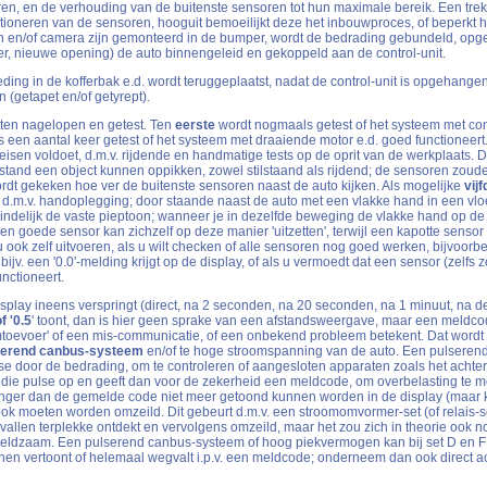
ren, en de verhouding van de buitenste sensoren tot hun maximale bereik. Een trek
tioneren van de sensoren, hooguit bemoeilijkt deze het inbouwproces, of beperkt h
n en/of camera zijn gemonteerd in de bumper, wordt de bedrading gebundeld, op
ber, nieuwe opening) de auto binnengeleid en gekoppeld aan de control-unit.
ng in de kofferbak e.d. wordt teruggeplaatst, nadat de control-unit is opgehangen
 (getapet en/of getyrept).
ten nagelopen en getest. Ten
eerste
wordt nogmaals getest of het systeem met co
een aantal keer getest of het systeem met draaiende motor e.d. goed functioneert
sen voldoet, d.m.v. rijdende en handmatige tests op de oprit van de werkplaats. D
stand een object kunnen oppikken, zowel stilstaand als rijdend; de sensoren zoude
rdt gekeken hoe ver de buitenste sensoren naast de auto kijken. Als mogelijke
vijf
 d.m.v. handoplegging; door staande naast de auto met een vlakke hand in een v
eindelijk de vaste pieptoon; wanneer je in dezelfde beweging de vlakke hand op de
en goede sensor kan zichzelf op deze manier 'uitzetten', terwijl een kapotte sensor
 u ook zelf uitvoeren, als u wilt checken of alle sensoren nog goed werken, bijvoorbe
jv. een '0.0'-melding krijgt op de display, of als u vermoedt dat een sensor (zelfs 
unctioneert.
splay ineens verspringt (direct, na 2 seconden, na 20 seconden, na 1 minuut, na de 
of '0.5
' toont, dan is hier geen sprake van een afstandsweergave, maar een meldc
omtoevoer' of een mis-communicatie, of een onbekend probleem betekent. Dat wordt i
serend canbus-systeem
en/of te hoge stroomspanning van de auto. Een pulsere
se door de bedrading, om te controleren of aangesloten apparaten zoals het achterui
t die pulse op en geeft dan voor de zekerheid een meldcode, om overbelasting te m
langer dan de gemelde code niet meer getoond kunnen worden in de display (maar 
ook moeten worden omzeild. Dit gebeurt d.m.v. een stroomomvormer-set (of relais-s
llen terplekke ontdekt en vervolgens omzeild, maar het zou zich in theorie ook n
 zeldzaam. Een pulserend canbus-systeem of hoog piekvermogen kan bij set D en F
ijnen vertoont of helemaal wegvalt i.p.v. een meldcode; onderneem dan ook direct ac