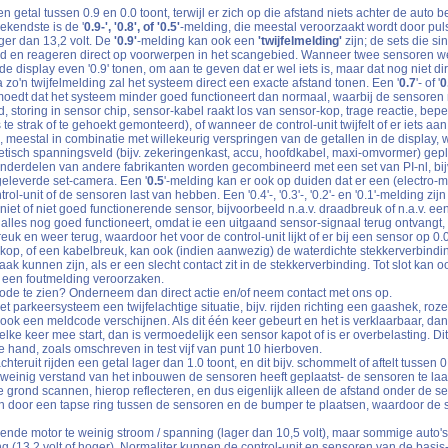
getal tussen 0.9 en 0.0 toont, terwijl er zich op die afstand niets achter de auto bev
ekendste is de '
0.9-', '0.8', of '0.5'
-melding, die meestal veroorzaakt wordt door pu
er dan 13,2 volt. De
'0.9'
-melding kan ook een
'twijfelmelding'
zijn; de sets die s
ld en reageren direct op voorwerpen in het scangebied. Wanneer twee sensoren wel 
e display even '0.9' tonen, om aan te geven dat er wel iets is, maar dat nog niet dire
 zo'n twijfelmelding zal het systeem direct een exacte afstand tonen. Een '
0.7
'- of '
0
moedt dat het systeem minder goed functioneert dan normaal, waarbij de sensoren
, storing in sensor chip, sensor-kabel raakt los van sensor-kop, trage reactie, beper
e strak of te gehoekt gemonteerd), of wanneer de control-unit twijfelt of er iets aan 
, meestal in combinatie met willekeurig verspringen van de getallen in de display,
netisch spanningsveld (bijv. zekeringenkast, accu, hoofdkabel, maxi-omvormer) geplaa
nderdelen van andere fabrikanten worden gecombineerd met een set van PI-nl, bi
jgeleverde set-camera. Een '
0.5
'-melding kan er ook op duiden dat er een (electro-
ol-unit of de sensoren last van hebben. Een '0.4'-, '0.3'-, '0.2'- en '0.1'-melding zij
niet of niet goed functionerende sensor, bijvoorbeeld n.a.v. draadbreuk of n.a.v. e
 alles nog goed functioneert, omdat ie een uitgaand sensor-signaal terug ontvangt, m
uk en weer terug, waardoor het voor de control-unit lijkt of er bij een sensor op 0.
orkop, of een kabelbreuk, kan ook (indien aanwezig) de waterdichte stekkerverbindin
k kunnen zijn, als er een slecht contact zit in de stekkerverbinding. Tot slot kan 
r een foutmelding veroorzaken.
code te zien? Onderneem dan direct actie en/of neem contact met ons op.
het parkeersysteem een twijfelachtige situatie, bijv. rijden richting een gaashek, ro
 ook een meldcode verschijnen. Als dit één keer gebeurt en het is verklaarbaar, dan 
elke keer mee start, dan is vermoedelijk een sensor kapot of is er overbelasting. Dit 
e hand, zoals omschreven in test vijf van punt 10 hierboven.
hteruit rijden een getal lager dan 1.0 toont, en dit bijv. schommelt of aftelt tussen 
weinig verstand van het inbouwen de sensoren heeft geplaatst- de sensoren te laag
 grond scannen, hierop reflecteren, en dus eigenlijk alleen de afstand onder de s
n door een tapse ring tussen de sensoren en de bumper te plaatsen, waardoor de 
iende motor te weinig stroom / spanning (lager dan 10,5 volt), maar sommige auto'
g (13,2 volt of hoger). Normaliter kunnen de control-unit en sensoren van de basis-