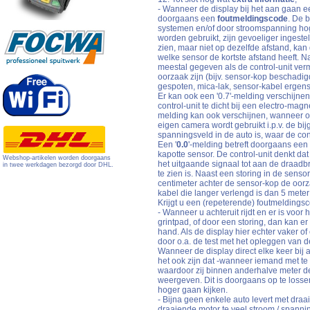
- Wanneer de display bij het aan gaan een 
doorgaans een
foutmeldingscode
. De b
systemen en/of door stroomspanning hog
worden gebruikt, zijn gevoeliger ingeste
zien, maar niet op dezelfde afstand, kan d
welke sensor de kortste afstand heeft. Na
meestal gegeven als de control-unit ver
oorzaak zijn (bijv. sensor-kop beschadigd
gespoten, mica-lak, sensor-kabel ergens t
Er kan ook een '0.7'-melding verschijnen
control-unit te dicht bij een electro-mag
melding kan ook verschijnen, wanneer o
eigen camera wordt gebruikt i.p.v. de bi
spanningsveld in de auto is, waar de contr
Een '
0.0
'-melding betreft doorgaans een 
kapotte sensor. De control-unit denkt dat
Webshop-artikelen worden doorgaans
het uitgaande signaal tot aan de draadbre
in twee werkdagen bezorgd door DHL.
te zien is. Naast een storing in de sens
centimeter achter de sensor-kop de oorzaa
kabel die langer verlengd is dan 5 mete
Krijgt u een (repeterende) foutmeldings
- Wanneer u achteruit rijdt en er is voor 
grintpad, of door een storing, dan kan er
hand. Als de display hier echter vaker of 
door o.a. de test met het opleggen van d
Wanneer de display direct elke keer bij ac
het ook zijn dat -wanneer iemand met te 
waardoor zij binnen anderhalve meter de
weergeven. Dit is doorgaans op te losse
hoger gaan kijken.
- Bijna geen enkele auto levert met draa
draaiende motor te veel stroom / spannin