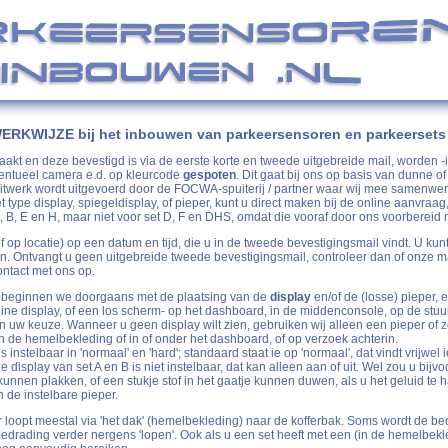
ERKWIJZE bij het inbouwen van parkeersensoren en parkeersets
aakt en deze bevestigd is via de eerste korte en tweede uitgebreide mail, worden -
entueel camera e.d. op kleurcode
gespoten
. Dit gaat bij ons op basis van dunne of
spuitwerk wordt uitgevoerd door de FOCWA-spuiterij / partner waar wij mee samenwe
type display, spiegeldisplay, of pieper, kunt u direct maken bij de online aanvraag
 A, B, E en H, maar niet voor set D, F en DHS, omdat die vooraf door ons voorberei
of op locatie) op een datum en tijd, die u in de tweede bevestigingsmail vindt. U kunt
n. Ontvangt u geen uitgebreide tweede bevestigingsmail, controleer dan of onze m
ontact met ons op.
beginnen we doorgaans met de plaatsing van de
display
en/of de (losse) pieper,
leine display, of een los scherm- op het dashboard, in de middenconsole, op de stu
n uw keuze. Wanneer u geen display wilt zien, gebruiken wij alleen een pieper of z
 de hemelbekleding of in of onder het dashboard, of op verzoek achterin.
 instelbaar in 'normaal' en 'hard'; standaard staat ie op 'normaal', dat vindt vrijwel
e display van set A en B is niet instelbaar, dat kan alleen aan of uit. Wel zou u bijv
unnen plakken, of een stukje stof in het gaatje kunnen duwen, als u het geluid te ha
 de instelbare pieper.
r loopt meestal via 'het dak' (hemelbekleding) naar de kofferbak. Soms wordt de be
bedrading verder nergens 'lopen'. Ook als u een set heeft met een (in de hemelbekl