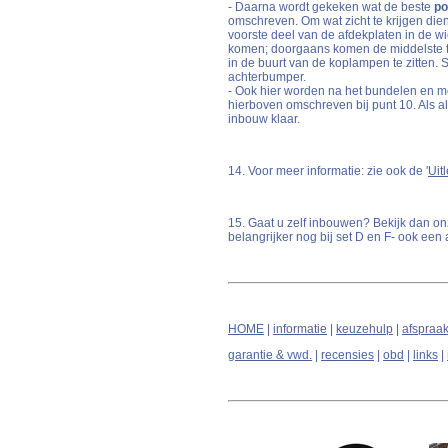
- Daarna wordt gekeken wat de beste
po
omschreven. Om wat zicht te krijgen di
voorste deel van de afdekplaten in de w
komen; doorgaans komen de middelste twe
in de buurt van de koplampen te zitten.
achterbumper.
- Ook hier worden na het bundelen en mon
hierboven omschreven bij punt 10. Als a
inbouw klaar.
14. Voor meer informatie: zie ook de '
Uit
15. Gaat u zelf inbouwen? Bekijk dan on
belangrijker nog bij set D en F- ook ee
HOME
|
informatie
|
keuzehulp
|
afspraa
garantie & vwd.
|
recensies
|
obd
|
links
|