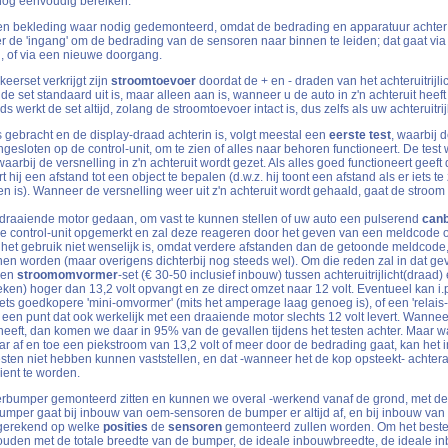
 nog eenvoudig bereiken.
en bekleding waar nodig gedemonteerd, omdat de bedrading en apparatuur achte
er de 'ingang' om de bedrading van de sensoren naar binnen te leiden; dat gaat via
g, of via een nieuwe doorgang.
keerset verkrijgt zijn
stroomtoevoer
doordat de + en - draden van het achteruitrijl
 de set standaard uit is, maar alleen aan is, wanneer u de auto in z'n achteruit heeft
s werkt de set altijd, zolang de stroomtoevoer intact is, dus zelfs als uw achteruitri
 gebracht en de display-draad achterin is, volgt meestal een
eerste test
, waarbij 
sloten op de control-unit, om te zien of alles naar behoren functioneert. De test
aarbij de versnelling in z'n achteruit wordt gezet. Als alles goed functioneert geeft
hij een afstand tot een object te bepalen (d.w.z. hij toont een afstand als er iets te zi
ien is). Wanneer de versnelling weer uit z'n achteruit wordt gehaald, gaat de stroo
 draaiende motor gedaan, om vast te kunnen stellen of uw auto een pulserend
can
r de control-unit opgemerkt en zal deze reageren door het geven van een meldcode o
het gebruik niet wenselijk is, omdat verdere afstanden dan de getoonde meldcode, d
en worden (maar overigens dichterbij nog steeds wel). Om die reden zal in dat ge
een
stroomomvormer
-set (€ 30-50 inclusief inbouw) tussen achteruitrijlicht(draad) 
en) hoger dan 13,2 volt opvangt en ze direct omzet naar 12 volt. Eventueel kan i.p
 goedkopere 'mini-omvormer' (mits het amperage laag genoeg is), of een 'relais-s
anaf een punt dat ook werkelijk met een draaiende motor slechts 12 volt levert. Wann
eeft, dan komen we daar in 95% van de gevallen tijdens het testen achter. Maar w
ar af en toe een piekstroom van 13,2 volt of meer door de bedrading gaat, kan het in
 testen niet hebben kunnen vaststellen, en dat -wanneer het de kop opsteekt- achter
ient te worden.
hterbumper gemonteerd zitten en kunnen we overal -werkend vanaf de grond, met de a
bumper gaat bij inbouw van oem-sensoren de bumper er altijd af, en bij inbouw van
tgerekend op welke
posities
de
sensoren
gemonteerd zullen worden. Om het beste 
houden met de totale breedte van de bumper, de ideale inbouwbreedte, de ideale 