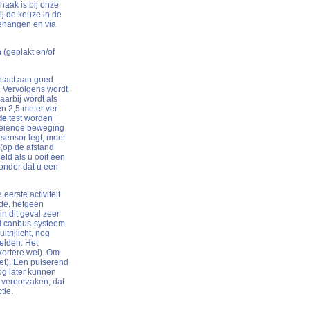
haak is bij onze
ij de keuze in de
gehangen en via
 (geplakt en/of
ntact aan goed
. Vervolgens wordt
aarbij wordt als
n 2,5 meter ver
de
test worden
loeiende beweging
 sensor legt, moet
 (op de afstand
eld als u ooit een
zonder dat u een
eerste activiteit
ode, hetgeen
n dit geval zeer
nd canbus-systeem
trijlicht, nog
elden. Het
kortere wel). Om
et). Een pulserend
og later kunnen
 veroorzaken, dat
tie.