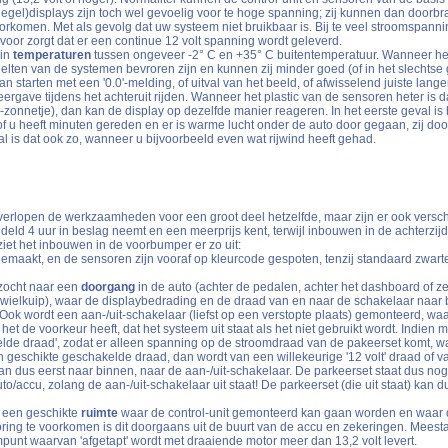
piegel)displays zijn toch wel gevoelig voor te hoge spanning; zij kunnen dan doorbr
oorkomen. Met als gevolg dat uw systeem niet bruikbaar is. Bij te veel stroomspan
voor zorgt dat er een continue 12 volt spanning wordt geleverd.
 in
temperaturen
tussen ongeveer -2° C en +35° C buitentemperatuur. Wanneer het 
lten van de systemen bevroren zijn en kunnen zij minder goed (of in het slechtse
an starten met een '0.0'-melding, of uitval van het beeld, of afwisselend juiste lang
ergave tijdens het achteruit rijden. Wanneer het plastic van de sensoren heter is d
zonnetje), dan kan de display op dezelfde manier reageren. In het eerste geval is h
 of u heeft minuten gereden en er is warme lucht onder de auto door gegaan, zij d
l is dat ook zo, wanneer u bijvoorbeeld even wat rijwind heeft gehad.
erlopen de werkzaamheden voor een groot deel hetzelfde, maar zijn er ook verschil
ld 4 uur in beslag neemt en een meerprijs kent, terwijl inbouwen in de achterzijd
iet het inbouwen in de voorbumper er zo uit:
 gemaakt, en de sensoren zijn vooraf op kleurcode gespoten, tenzij standaard zwa
ezocht naar een
doorgang
in de auto (achter de pedalen, achter het dashboard of ze
e wielkuip), waar de displaybedrading en de draad van en naar de schakelaar naar 
ok wordt een aan-/uit-schakelaar (liefst op een verstopte plaats) gemonteerd, w
et de voorkeur heeft, dat het systeem uit staat als het niet gebruikt wordt. Indien 
lde draad', zodat er alleen spanning op de stroomdraad van de pakeerset komt, w
en geschikte geschakelde draad, dan wordt van een willekeurige '12 volt' draad of 
dus eerst naar binnen, naar de aan-/uit-schakelaar. De parkeerset staat dus nog al
o/accu, zolang de aan-/uit-schakelaar uit staat! De parkeerset (die uit staat) kan 
 een geschikte
ruimte
waar de control-unit gemonteerd kan gaan worden en waar 
ing te voorkomen is dit doorgaans uit de buurt van de accu en zekeringen. Meestal
punt waarvan 'afgetapt' wordt met draaiende motor meer dan 13,2 volt levert.