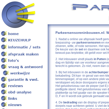
Parkeersensoreninbouwen.nl: W
1. Nadat u online uw afspraak heeft gem
toepassing- uw
parkeersensoren
en ev
zilveren, witte, of rode sensoren. Het 
De keuze van de
set
en daarmee ook het 
bewust pas terplekke; dit geldt voor set
2. Het inbouwen vindt plaats
in Putten
(
dag en tijdstip van uw voorkeur aangeve
terecht is gekomen. Zo niet, neem dan c
3. Bij het inbouwen in de
achterbumper
bekabeling. Dit kan -in geval van een k
binnenspiegel, of op een andere plek va
verstoppen wij deze doorgaans ergens in
Het geluidsniveau van de pieper (set E) is
prettigste stand. Het geluidsniveau van d
plakkertje op het gaatje van de speaker k
D, F en H wordt ook gebruik gemaakt van
4. De
bedrading
van de display of piepe
dorpels naar achteren geleid. U ziet de 