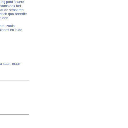
 bij punt 8 werd
 soms ook het
aar de sensoren
risch qua breedte
in een
erd, zoals
aatst en is de
 staat, maar -