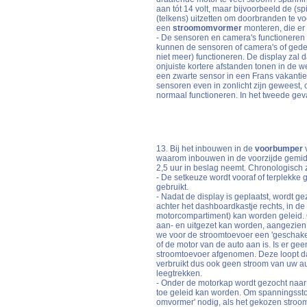
aan tót 14 volt, maar bijvoorbeeld de (s
(telkens) uitzetten om doorbranden te v
een
stroomomvormer
monteren, die er 
- De sensoren en camera's functioneren
kunnen de sensoren of camera's of gedee
niet meer) functioneren. De display zal d
onjuiste kortere afstanden tonen in de we
een zwarte sensor in een Frans vakantie-
sensoren even in zonlicht zijn geweest,
normaal functioneren. In het tweede geva
13. Bij het inbouwen in de
voorbumper
v
waarom inbouwen in de voorzijde gemidde
2,5 uur in beslag neemt. Chronologisch z
- De setkeuze wordt vooraf of terplekke
gebruikt.
- Nadat de display is geplaatst, wordt g
achter het dashboardkastje rechts, in d
motorcompartiment) kan worden geleid. O
aan- en uitgezet kan worden, aangezien h
we voor de stroomtoevoer een 'geschake
of de motor van de auto aan is. Is er ge
stroomtoevoer afgenomen. Deze loopt dan 
verbruikt dus ook geen stroom van uw aut
leegtrekken.
- Onder de motorkap wordt gezocht naar
toe geleid kan worden. Om spanningsstor
omvormer' nodig, als het gekozen stroom