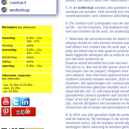
pieper, dan kunt u deze zelf naderhand
5. In de
kofferbak
worden alle panelen 
verstopt zal worden. Ook bevindt zich hi
overdrukrooster, een rubberen afdichtin
6. De 'control-unit' (computer) van de par
(of de - op het chassis). Dat betekent dat
Werktijden
(op afspraak):
niet van invloed op de auto, en anderszijd
maandag
8.30u - 12u
7. Wanneer de stroomtoevoer tot stand is
13u - 17u
display-draad en een sensor worden aange
dinsdag
soms
met alleen het contact van de auto aan, w
woensdag
8.30u - 12u
piep als teken dat ie aan gaat en probeert 
13u - 17u
twee liggende streepjes als er niets te z
donderdag
soms
(en het hele systeem) af.
vrijdag
soms
Daarna wordt dezelfde test ook met een
zaterdag
8.30u - 12u
Als dat zo is, dan wordt die 'pulse' doo
het piepen van de pieper), hetgeen voor 
een afstand, dan niet meer getoond kunn
Informatie, reparatie:
(op afspraak)
systeem omzeild moeten worden, door 
plaatsen, die spanningen (en canbus-piek
- ma. 11.30u of 16.30u
stroomomvormer gekozen worden voor iets
- woe. 11.30u
staat dat die zijn 12 volt input krijgt v
- za. 12.00u
(pulserend) canbus-systeem aan boord h
maar 'af en toe' aan is, of wanneer er ma
zijn, dat we dit tijdens het monteren en
omvormer-set of relais-set gemonteerd d
8. In 95% van alle gevallen blijft de ac
met de hand bij. Bij montage in de voor
sensoren soms. Op de bumper wordt ui
verkrijgen dient rekening te worden ge