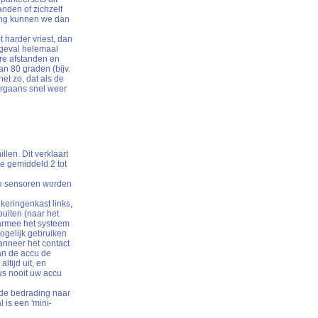
anden of zichzelf
ning kunnen we dan
harder vriest, dan
 geval helemaal
ere afstanden en
an 80 graden (bijv.
et zo, dat als de
oorgaans snel weer
len. Dit verklaart
e gemiddeld 2 tot
rte sensoren worden
keringenkast links,
buiten (naar het
aarmee het systeem
mogelijk gebruiken
anneer het contact
van de accu de
tijd uit, en
dus nooit uw accu
de bedrading naar
 is een 'mini-