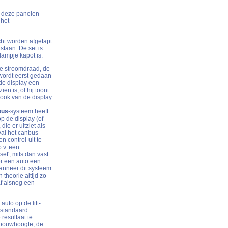
r deze panelen
 het
icht worden afgetapt
 staan. De set is
jlampje kapot is.
de stroomdraad, de
 wordt eerst gedaan
 de display een
en is, of hij toont
m ook van de display
bus
-systeem heeft.
p de display (of
ie er uitziet als
val het canbus-
en control-uit te
.v. een
et', mits dan vast
eer een auto een
anneer dit systeem
 theorie altijd zo
af alsnog een
uto op de lift-
 standaard
resultaat te
inbouwhoogte, de