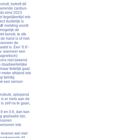
indt, betreft dit
lserende canbus-
inds eind 2023
tegelijkertijd iets
ct duidelijk is
.6
'-melding wordt
 mogelijk de
kt bereik, te dik
de hand is of niet.
 wanneer de
tst is. Een '0.6'-
jv. wanneer een
magnetisch)
n ons niet bekend.
en daadwerkelijke
aar feitelijk gaat
0 meter afstand iets
g twintig
ook een sensor-
zenstruik, oplopend
is er niets aan de
is zelf na te gaan,
0.9 en 0.6, dan kan
 geplaatst zijn,
ensoren
sensoren iets
s leveren wel met
parkeersets dit