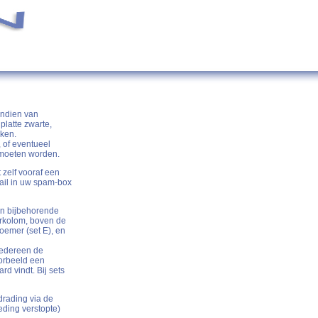
indien van
 platte zwarte,
rken.
, of eventueel
d moeten worden.
 zelf vooraf een
ail in uw spam-box
 en bijbehorende
urkolom, boven de
oemer (set E), en
 iedereen de
oorbeeld een
rd vindt. Bij sets
drading via de
eding verstopte)