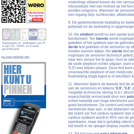
onderlinge afstand tussen de vier senso
inbouwwijze niet van invloed op het func
posities enigszins. Wanneer de sensore
een ingang (bijv. luchtrooster, afdekrub
9. De gedemonteerde beplating en bekledi
getyrept) en de bedrading is opgehangen
10. Als
eindtest
wordt nu een aantal pun
functioneert. Ten
tweede
wordt nogmaals 
gekeken of het systeem aan de gebruiksei
Parkeersets en -onderdelen van PI-
nl zijn CE-, RoHS- en E-mark
derde
test gekeken of de sensoren op af
gecertificeerd.
moeten kunnen kijken. Als
vierde
test wo
nogmaals de sensoren technisch getest,
ga naar mobiele site
naar een sensor toe te gaan, hoor je uit
de vaste pieptoon echter uitgaan, want e
'0.0') was blijven piepen. Deze test kunt
onverwachte pieptoon of een meldcode, bi
foutmelding krijgt) kapot is of slecht(er) f
11. Wanneer tijdens de tweede test de di
van de sensoren) en telkens
'0.9', '0.8', 
'mogelijk technische storing m.b.t. stro
waarschijnlijk veroorzaakt door een
pul
schiet namelijk een hoge electrische pul
goed functioneren. De control-unit merk
vervelende daar aan, is dat afstanden 
die reden zal 'het canbus-systeem' dan 
canbus-systeem wordt in 95% van de geva
openbaren, maar dat is gelukkig uiterst
het beeld in de spiegel-display zwarte l
12. Tot slot nog wat
extra informatie
;